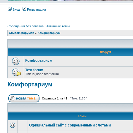
Вход
Регистрация
Сообщения без ответов
|
Активные темы
Список форумов
»
Комфортариум
Форум
Комфортариум
Test forum
This is just a test forum.
Комфортариум
Страница
1
из
46
[ Тем: 1130 ]
Темы
Официальный сайт с современными слотами